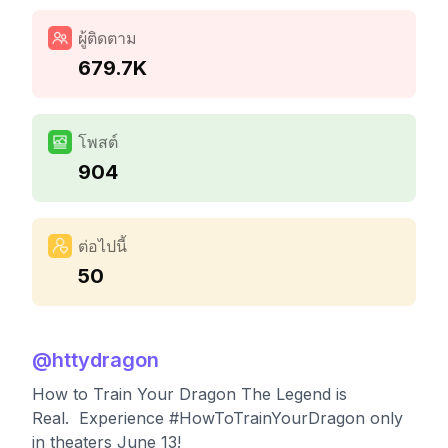
ผู้ติดตาม
679.7K
โพสต์
904
ต่อไปนี้
50
@
httydragon
How to Train Your Dragon The Legend is
Real. Experience #HowToTrainYourDragon only
in theaters June 13!