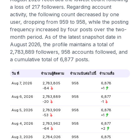
a loss of 217 followers. Regarding account
activity, the following count decreased by one
user, dropping from 959 to 958, while the posting
frequency increased by four posts over the two-
month period. As of the latest snapshot date in
August 2026, the profile maintains a total of
2,783,889 followers, 958 accounts followed, and
a cumulative total of 6,877 posts.
วัน ที่
จำนวนผู้ติดตาม
จำนวนนับต่อไปนี้
จำนวนสื่อ
Aug 7, 2026
2,783,805
958
6,878
-84
+1
Aug 6, 2026
2,783,889
958
6,877
-20
-1
Aug 5, 2026
2,783,909
958
6,878
-53
+1
Aug 4, 2026
2,783,962
958
6,877
-64
+2
Aug 3, 2026
2,784,026
958
6,875