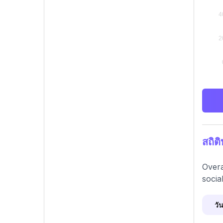
สถิต
Overa
socia
วัน