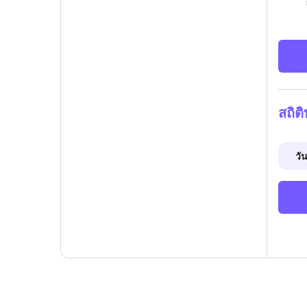
สถิต
วัน