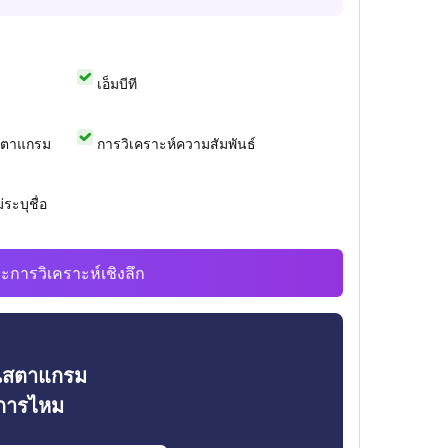
เอ็มบีที
สตาแกรม
การวิเคราะห์ความสัมพันธ์
ระบุชื่อ
ะการวิเคราะห์เชิงลึก
ินสตาแกรม
งการไหม