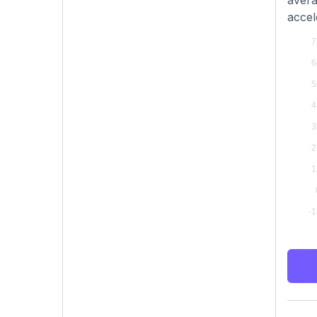
avera
accel