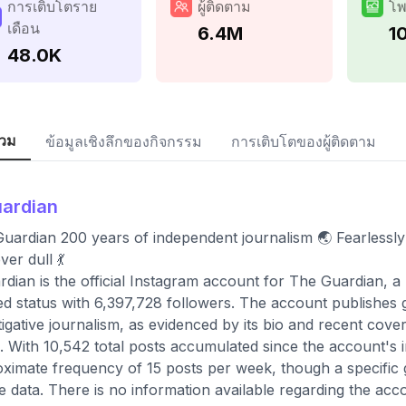
การเติบโตราย
ผู้ติดตาม
โพ
เดือน
6.4M
1
48.0K
วม
ข้อมูลเชิงลึกของกิจกรรม
การเติบโตของผู้ติดตาม
ardian
uardian 200 years of independent journalism 🌏 Fearlessly
ver dull 💃
dian is the official Instagram account for The Guardian, a B
ied status with 6,397,728 followers. The account publishes g
tigative journalism, as evidenced by its bio and recent cove
. With 10,542 total posts accumulated since the account's i
ximate frequency of 15 posts per week, though a specific g
le data. There is no information available regarding the ac