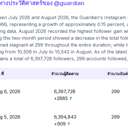
ิทางประวัติศาสตร์ของ @guardian
en July 2026 and August 2026, the Guardian's Instagram pr
666, representing a growth of approximately 0.15 percent,
ing data. August 2026 recorded the highest follower gain w
g this two-month period showed a decrease in the total fo
ned stagnant at 299 throughout the entire duration, while 
g from 10,509 in July to 10,542 in August. As of the latest
ains a total of 6,397,728 followers, 299 accounts followed,
 ที่
จำนวนผู้ติดตาม
จำนวนนับต่อ
g 6, 2026
6,397,728
299
+2885
g 5, 2026
6,394,843
299
+909