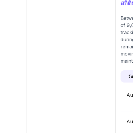
สถิต
Betwe
of 9,
track
durin
remai
movin
maint
วัน
Au
Au