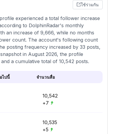
ใช้ร่วมกัน
ofile experienced a total follower increase
 according to DolphinRadar's monthly
ith an increase of 9,666, while no months
llower count. The account's following count
the posting frequency increased by 33 posts,
 snapshot in August 2026, the profile
 and a cumulative total of 10,542 posts.
ไปนี้
จำนวนสื่อ
10,542
+7
10,535
+5