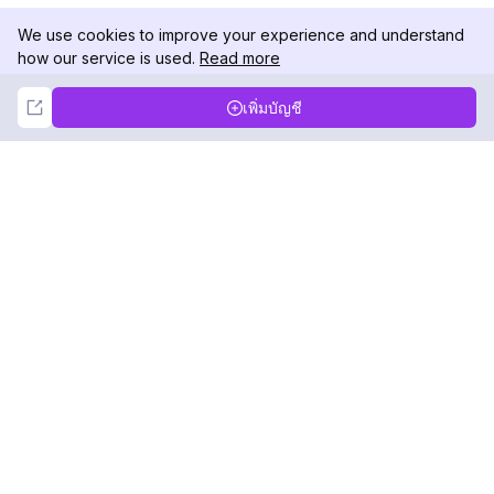
We use cookies to improve your experience and understand
how our service is used.
Read more
Not Now
Accept
เพิ่มบัญชี
DolphinRadar
เครื่องติดตามกิจกรรม Instagram ของคุณ
ตามเรามา
สินค้า
ทรัพยากร
ตัวอย่างการวิเคราะห์
บันทึกการเปลี่ยนแปลง