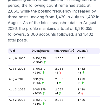
period, the following count remained static at
2,066, while the posting frequency increased by
three posts, moving from 1,429 in July to 1,432 in
August. As of the latest snapshot date in August
2026, the profile maintains a total of 6,210,355
followers, 2,066 accounts followed, and 1,432
total posts.
วัน ที่
จำนวนผู้ติดตาม
จำนวนนับต่อไปนี้
จำนวนสื่อ
Aug 6, 2026
6,210,355
2,066
1,432
+13845
Aug 5, 2026
6,196,510
2,066
1,432
+9267
-2
+3
Aug 4, 2026
6,187,243
2,068
1,429
+1265
+1
+1
Aug 3, 2026
6,185,978
2,067
1,428
+2038
+1
-1
Aug 2, 2026
6,183,940
2,066
1,429
+2467