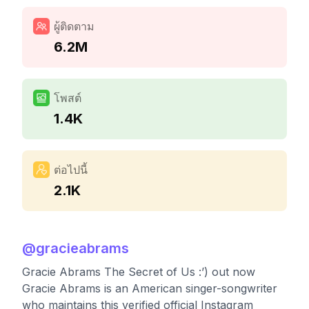
ผู้ติดตาม
6.2M
โพสต์
1.4K
ต่อไปนี้
2.1K
@
gracieabrams
Gracie Abrams The Secret of Us :’) out now
Gracie Abrams is an American singer-songwriter
who maintains this verified official Instagram