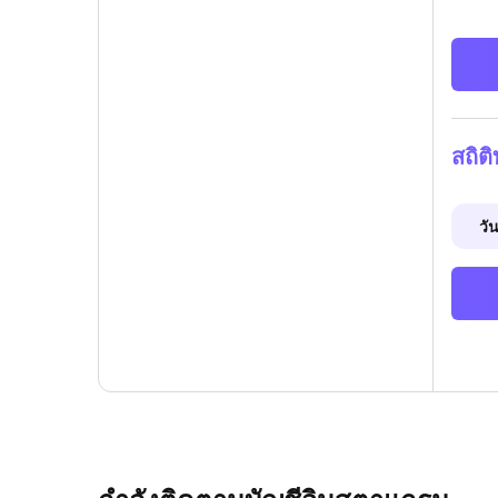
สถิต
วัน