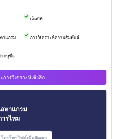
เอ็มบีที
สตาแกรม
การวิเคราะห์ความสัมพันธ์
ระบุชื่อ
ะการวิเคราะห์เชิงลึก
ินสตาแกรม
งการไหม