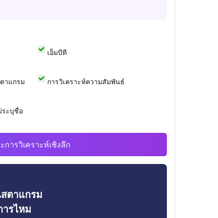
เอ็มบีที
สตาแกรม
การวิเคราะห์ความสัมพันธ์
ระบุชื่อ
ะการวิเคราะห์เชิงลึก
ินสตาแกรม
งการไหม