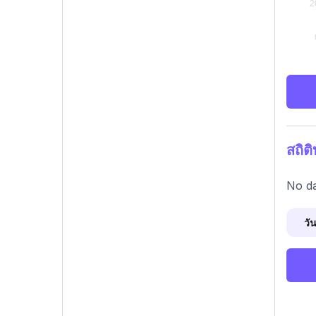
สถิต
No da
วัน