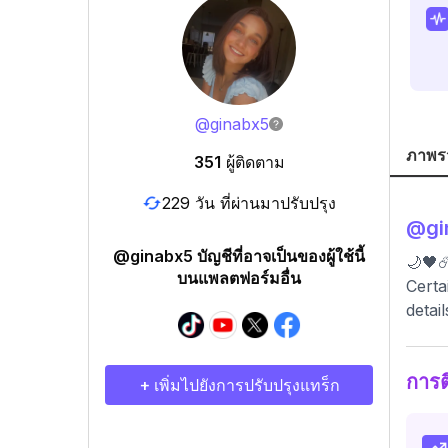
@
ginabx5
ภาพร
351
ผู้ติดตาม
229 วัน ที่ผ่านมาปรับปรุง
@
g
@ginabx5 บัญชีที่อาจเป็นของผู้ใช้นี้
🌙🖤☄
บนแพลตฟอร์มอื่น
Certa
detail
การ
+ เพิ่มไปยังการปรับปรุงแทร็ก