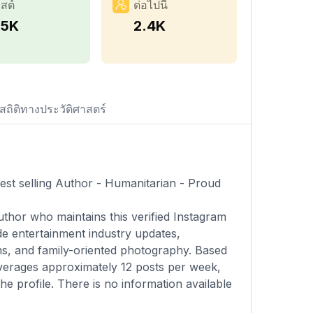
สต์
ต่อไปนี้
.5K
2.4K
สถิติทางประวัติศาสตร์
est selling Author - Humanitarian - Proud
uthor who maintains this verified Instagram
de entertainment industry updates,
ns, and family-oriented photography. Based
averages approximately 12 posts per week,
the profile. There is no information available