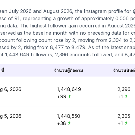
en July 2026 and August 2026, the Instagram profile for @
ase of 91, representing a growth of approximately 0.006 p
ing data. The highest follower gain occurred in August 2026
served as the baseline month with no preceding data for c
ccount following count rose by 2, moving from 2,394 to 2,3
ased by 2, rising from 8,477 to 8,479. As of the latest snap
 of 1,448,649 followers, 2,396 accounts followed, and 8,47
 ที่
จำนวนผู้ติดตาม
จำนวนนับต่อ
g 6, 2026
1,448,649
2,396
+99
+1
g 5, 2026
1,448,550
2,395
+38
+1