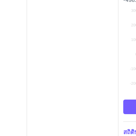
-498.
สถิต