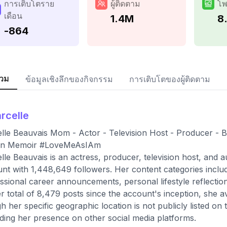
การเติบโตราย
ผู้ติดตาม
โพ
เดือน
1.4M
8
-864
วม
ข้อมูลเชิงลึกของกิจกรรม
การเติบโตของผู้ติดตาม
rcelle
lle Beauvais Mom - Actor - Television Host - Producer - B
ian Memoir #LoveMeAsIAm
lle Beauvais is an actress, producer, television host, and a
nt with 1,448,649 followers. Her content categories inclu
ssional career announcements, personal lifestyle reflectio
r total of 8,479 posts since the account's inception, she 
h her specific geographic location is not publicly listed on 
ding her presence on other social media platforms.