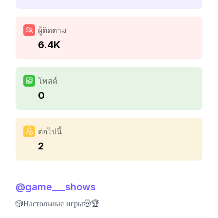
ผู้ติดตาม
6.4K
โพสต์
0
ต่อไปนี้
2
@
game___shows
🎲Настольные игры🤠🏆