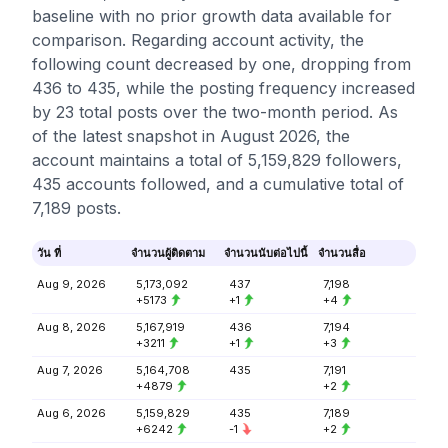
baseline with no prior growth data available for
comparison. Regarding account activity, the
following count decreased by one, dropping from
436 to 435, while the posting frequency increased
by 23 total posts over the two-month period. As
of the latest snapshot in August 2026, the
account maintains a total of 5,159,829 followers,
435 accounts followed, and a cumulative total of
7,189 posts.
วัน ที่
จำนวนผู้ติดตาม
จำนวนนับต่อไปนี้
จำนวนสื่อ
Aug 9, 2026
5,173,092
437
7,198
+5173
+1
+4
Aug 8, 2026
5,167,919
436
7,194
+3211
+1
+3
Aug 7, 2026
5,164,708
435
7,191
+4879
+2
Aug 6, 2026
5,159,829
435
7,189
+6242
-1
+2