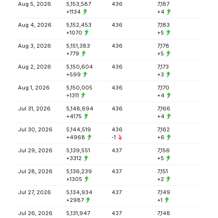
Aug 5, 2026
5,153,587
436
7,187
+1134
+4
Aug 4, 2026
5,152,453
436
7,183
+1070
+5
Aug 3, 2026
5,151,383
436
7,178
+779
+5
Aug 2, 2026
5,150,604
436
7,173
+599
+3
Aug 1, 2026
5,150,005
436
7,170
+1311
+4
Jul 31, 2026
5,148,694
436
7,166
+4175
+4
Jul 30, 2026
5,144,519
436
7,162
+4968
-1
+6
Jul 29, 2026
5,139,551
437
7,156
+3312
+5
Jul 28, 2026
5,136,239
437
7,151
+1305
+2
Jul 27, 2026
5,134,934
437
7,149
+2987
+1
Jul 26, 2026
5,131,947
437
7,148