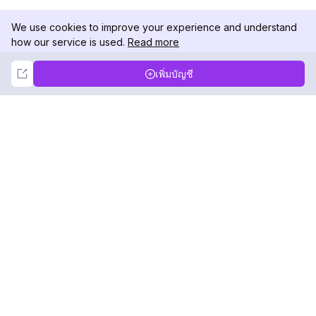
We use cookies to improve your experience and understand
how our service is used.
Read more
Not Now
Accept
เพิ่มบัญชี
DolphinRadar
เครื่องติดตามกิจกรรม Instagram ของคุณ
ตามเรามา
สินค้า
ทรัพยากร
ตัวอย่างการวิเคราะห์
บันทึกการเปลี่ยนแปลง