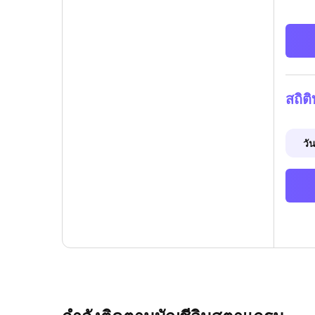
สถิต
วัน