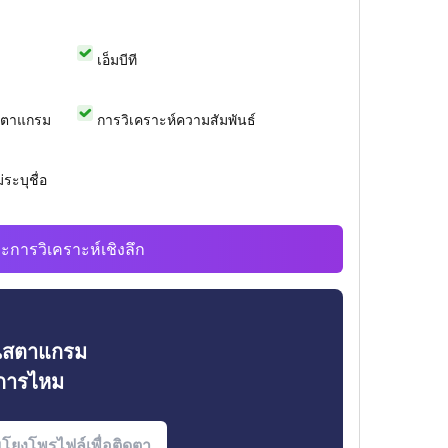
เอ็มบีที
สตาแกรม
การวิเคราะห์ความสัมพันธ์
ระบุชื่อ
ะการวิเคราะห์เชิงลึก
ินสตาแกรม
งการไหม