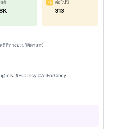
สต์
ต่อไปนี้
.8K
313
สถิติทางประวัติศาสตร์
in @mls. #FCCincy #AllForCincy