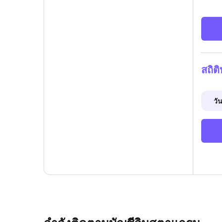
สถิต
วัน