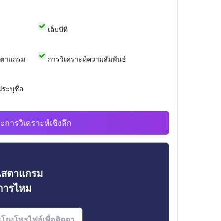
เอ็มบีที
สตาแกรม
การวิเคราะห์ความสัมพันธ์
ระบุชื่อ
ะการวิเคราะห์เชิงลึก
ินสตาแกรม
งการไหม