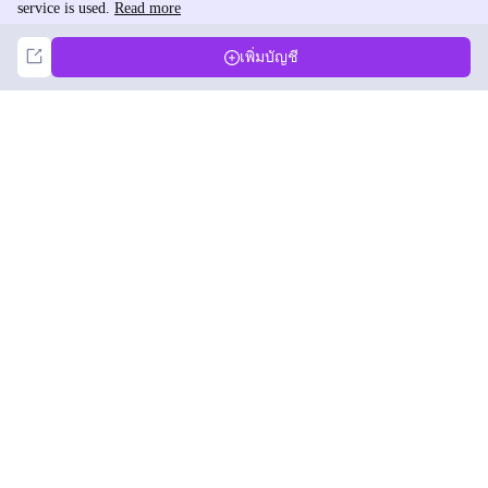
service is used.
Read more
Not Now
Accept
เพิ่มบัญชี
DolphinRadar
เครื่องติดตามกิจกรรม Instagram ของคุณ
ตามเรามา
สินค้า
ทรัพยากร
ตัวอย่างการวิเคราะห์
บันทึกการเปลี่ยนแปลง
การกำหนดราคา
บล็อก
ติดต่อเรา
เกี่ยวกับเรา