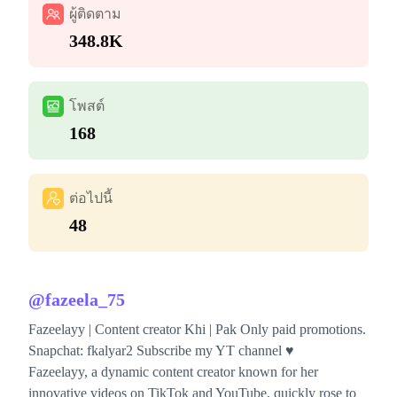
ผู้ติดตาม
348.8K
โพสต์
168
ต่อไปนี้
48
@
fazeela_75
Fazeelayy | Content creator Khi | Pak Only paid promotions.
Snapchat: fkalyar2 Subscribe my YT channel ♥️
Fazeelayy, a dynamic content creator known for her
innovative videos on TikTok and YouTube, quickly rose to