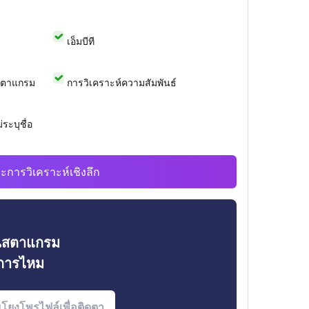
เอ็มบีที
สตาแกรม
การวิเคราะห์ความสัมพันธ์
ระบุชื่อ
ะการวิเคราะห์เชิงลึก
ินสตาแกรม
งการไหม