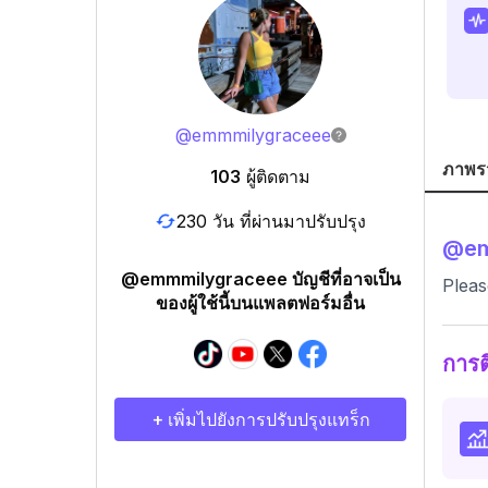
@
emmmilygraceee
ภาพร
103
ผู้ติดตาม
230 วัน ที่ผ่านมาปรับปรุง
@
e
@emmmilygraceee บัญชีที่อาจเป็น
Pleas
ของผู้ใช้นี้บนแพลตฟอร์มอื่น
การ
+ เพิ่มไปยังการปรับปรุงแทร็ก