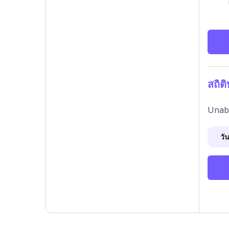
สถิต
Unabl
วัน