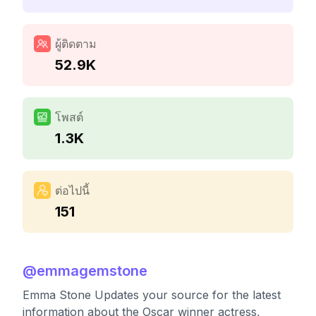
ผู้ติดตาม
52.9K
โพสต์
1.3K
ต่อไปนี้
151
@
emmagemstone
Emma Stone Updates your source for the latest
information about the Oscar winner actress,