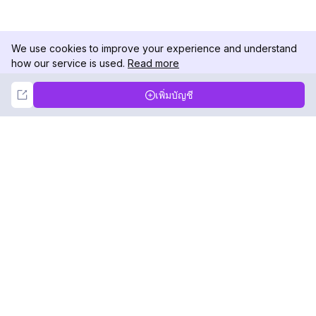
We use cookies to improve your experience and understand
how our service is used.
Read more
Not Now
Accept
เพิ่มบัญชี
DolphinRadar
เครื่องติดตามกิจกรรม Instagram ของคุณ
ตามเรามา
สินค้า
ทรัพยากร