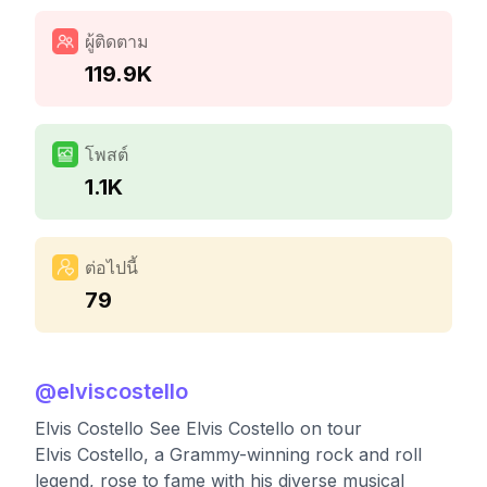
ผู้ติดตาม
119.9K
โพสต์
1.1K
ต่อไปนี้
79
@
elviscostello
Elvis Costello See Elvis Costello on tour
Elvis Costello, a Grammy-winning rock and roll
legend, rose to fame with his diverse musical