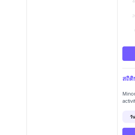
สถิต
Minor
activ
วัน