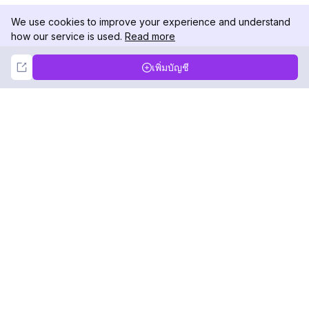
We use cookies to improve your experience and understand
how our service is used.
Read more
Not Now
Accept
เพิ่มบัญชี
DolphinRadar
เครื่องติดตามกิจกรรม Instagram ของคุณ
ตามเรามา
สินค้า
ทรัพยากร
ตัวอย่างการวิเคราะห์
บันทึกการเปลี่ยนแปลง