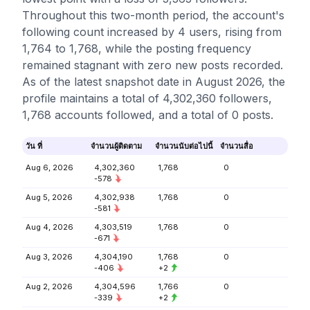
Throughout this two-month period, the account's
following count increased by 4 users, rising from
1,764 to 1,768, while the posting frequency
remained stagnant with zero new posts recorded.
As of the latest snapshot date in August 2026, the
profile maintains a total of 4,302,360 followers,
1,768 accounts followed, and a total of 0 posts.
วัน ที่
จำนวนผู้ติดตาม
จำนวนนับต่อไปนี้
จำนวนสื่อ
Aug 6, 2026
4,302,360
1,768
0
-578
Aug 5, 2026
4,302,938
1,768
0
-581
Aug 4, 2026
4,303,519
1,768
0
-671
Aug 3, 2026
4,304,190
1,768
0
-406
+2
Aug 2, 2026
4,304,596
1,766
0
-339
+2