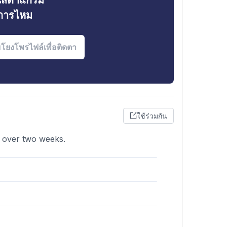
ินสตาแกรม
งการไหม
ใช้ร่วมกัน
9 over two weeks.