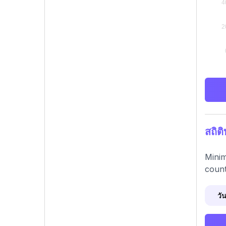
สถิต
Minim
count
วัน