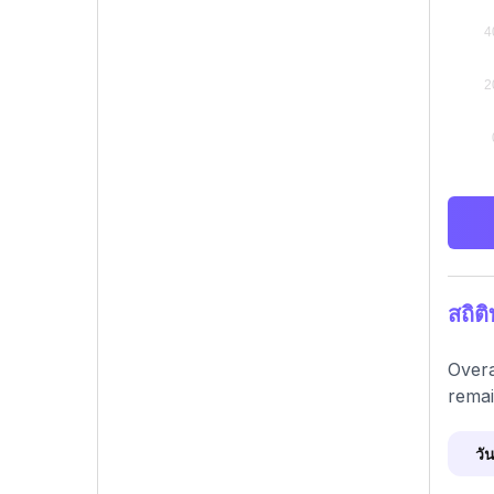
สถิต
Overa
remai
วัน