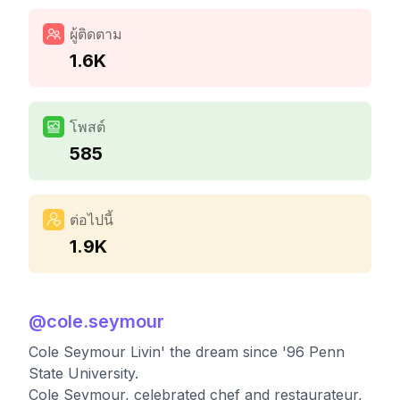
ผู้ติดตาม
1.6K
โพสต์
585
ต่อไปนี้
1.9K
@
cole.seymour
Cole Seymour Livin' the dream since '96 Penn
State University.
Cole Seymour, celebrated chef and restaurateur,