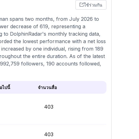
ใช้ร่วมกัน
eman spans two months, from July 2026 to
ower decrease of 619, representing a
 to DolphinRadar's monthly tracking data,
orded the lowest performance with a net loss
 increased by one individual, rising from 189
roughout the entire duration. As of the latest
0,992,759 followers, 190 accounts followed,
ไปนี้
จำนวนสื่อ
403
403