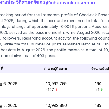
ติทางประวัติศาสตร์ของ @chadwickboseman
racking period for the Instagram profile of Chadwick Bos
t 2026, during which the account experienced a total foll
ntage change of approximately -0.0056 percent. According
2026 served as the baseline month, while August 2026 rec
9 followers. Regarding account activity, the following count
0, while the total number of posts remained static at 403 th
hot date in August 2026, the profile maintains a total of 1
 cumulative total of 403 posts.
 ที่
จำนวนผู้ติดตาม
จำนวนนับต่อ
g 6, 2026
10,992,759
190
-127
+1
g 5, 2026
10,992,886
189