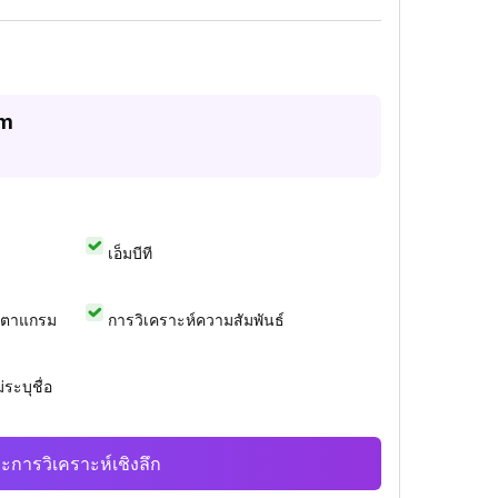
am
เอ็มบีที
สตาแกรม
การวิเคราะห์ความสัมพันธ์
ระบุชื่อ
ะการวิเคราะห์เชิงลึก