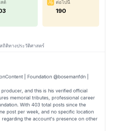
สต์
ต่อไปนี้
03
190
สถิติทางประวัติศาสตร์
tionContent | Foundation @bosemanfdn |
ducer, and this is his verified official
res memorial tributes, professional career
ndation. With 403 total posts since the
ne post per week, and no specific location
ble regarding the account's presence on other