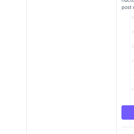
fluct
post 