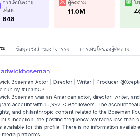
การเติบโตราย
ผู้ติดตาม
โพ
เดือน
11.0M
4
848
วม
ข้อมูลเชิงลึกของกิจกรรม
การเติบโตของผู้ติดตาม
hadwickboseman
ick Boseman Actor | Director | Writer | Producer @Xcep
ile run by #TeamCB
ick Boseman was an American actor, director, writer, and pro
gram account with 10,992,759 followers. The account featu
ights, and philanthropic content related to the Boseman Fou
nt's inception, the posting frequency averages less than o
is available for this profile. There is no information availa
l media platforms.