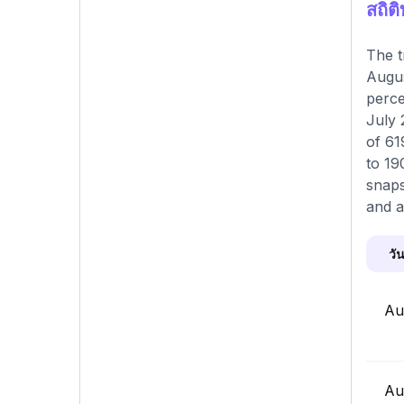
สถิ
The t
Augus
perce
July 
of 61
to 19
snaps
and a
วัน
Au
Au