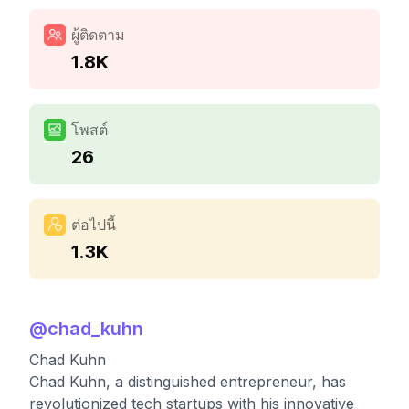
ผู้ติดตาม
1.8K
โพสต์
26
ต่อไปนี้
1.3K
@
chad_kuhn
Chad Kuhn
Chad Kuhn, a distinguished entrepreneur, has
revolutionized tech startups with his innovative