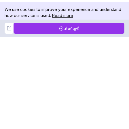
We use cookies to improve your experience and understand
how our service is used.
Read more
Not Now
Accept
เพิ่มบัญชี
DolphinRadar
เครื่องติดตามกิจกรรม Instagram ของคุณ
ตามเรามา
สินค้า
ทรัพยากร
ตัวอย่างการวิเคราะห์
บันทึกการเปลี่ยนแปลง