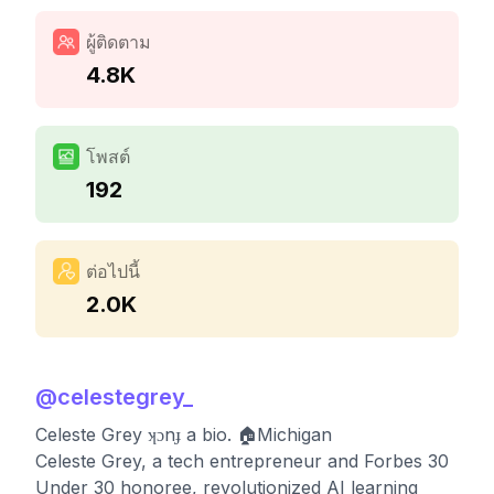
ผู้ติดตาม
4.8K
โพสต์
192
ต่อไปนี้
2.0K
@
celestegrey_
Celeste Grey ʞɔnɟ a bio. 🏠Michigan
Celeste Grey, a tech entrepreneur and Forbes 30
Under 30 honoree, revolutionized AI learning