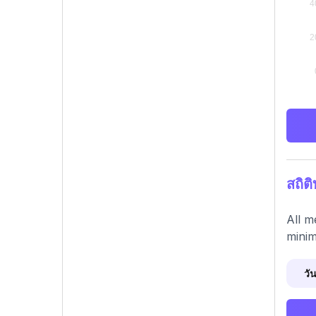
สถิต
All m
minim
วัน