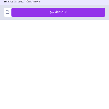
service is used.
Read more
Not Now
Accept
เพิ่มบัญชี
DolphinRadar
เครื่องติดตามกิจกรรม Instagram ของคุณ
ตามเรามา
สินค้า
ทรัพยากร
ตัวอย่างการวิเคราะห์
บันทึกการเปลี่ยนแปลง
การกำหนดราคา
บล็อก
ติดต่อเรา
เกี่ยวกับเรา