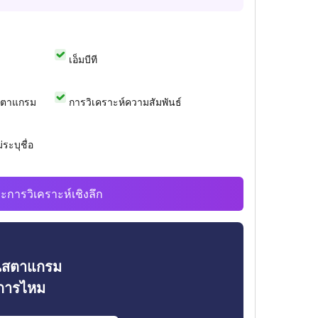
เอ็มบีที
สตาแกรม
การวิเคราะห์ความสัมพันธ์
ระบุชื่อ
ะการวิเคราะห์เชิงลึก
ินสตาแกรม
งการไหม