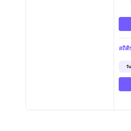
สถิต
วัน