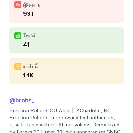
ผู้ติดตาม
931
โพสต์
41
ต่อไปนี้
1.1K
@
brobs_
Brandon Roberts OU Alum | 📍Charlotte, NC
Brandon Roberts, a renowned tech influencer,
rose to fame with his AI innovations. Recognized
by Forbes 30 Under 30, he's appeared on CNBC