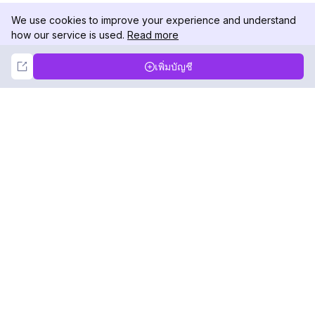
We use cookies to improve your experience and understand
how our service is used.
Read more
Not Now
Accept
เพิ่มบัญชี
DolphinRadar
เครื่องติดตามกิจกรรม Instagram ของคุณ
ตามเรามา
สินค้า
ทรัพยากร
ตัวอย่างการวิเคราะห์
บันทึกการเปลี่ยนแปลง