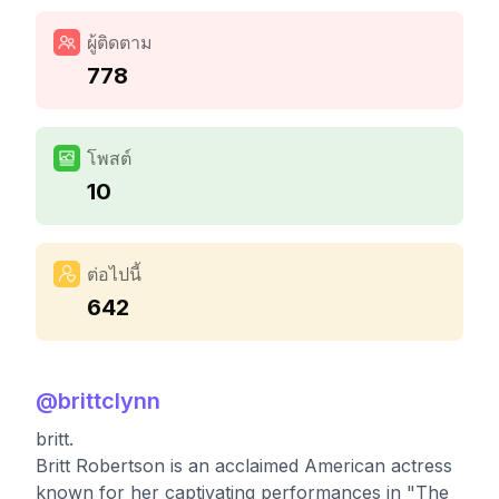
ผู้ติดตาม
778
โพสต์
10
ต่อไปนี้
642
@
brittclynn
britt.
Britt Robertson is an acclaimed American actress
known for her captivating performances in "The