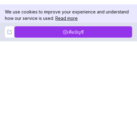
We use cookies to improve your experience and understand
how our service is used.
Read more
Not Now
Accept
เพิ่มบัญชี
DolphinRadar
เครื่องติดตามกิจกรรม Instagram ของคุณ
ตามเรามา
สินค้า
ทรัพยากร
ตัวอย่างการวิเคราะห์
บันทึกการเปลี่ยนแปลง