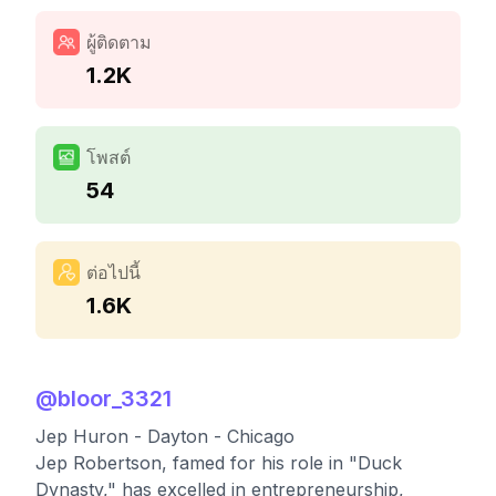
ผู้ติดตาม
1.2K
โพสต์
54
ต่อไปนี้
1.6K
@
bloor_3321
Jep Huron - Dayton - Chicago
Jep Robertson, famed for his role in "Duck
Dynasty," has excelled in entrepreneurship,