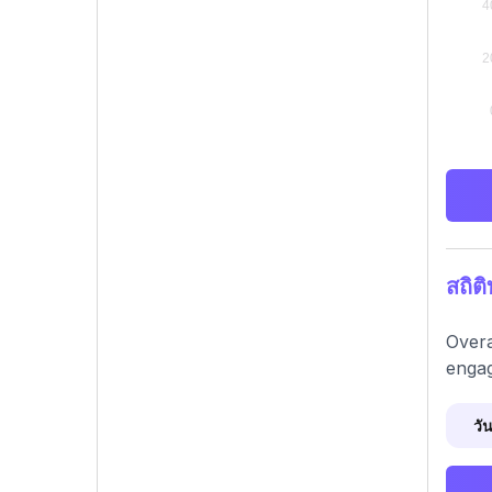
สถิต
Overa
engag
วัน