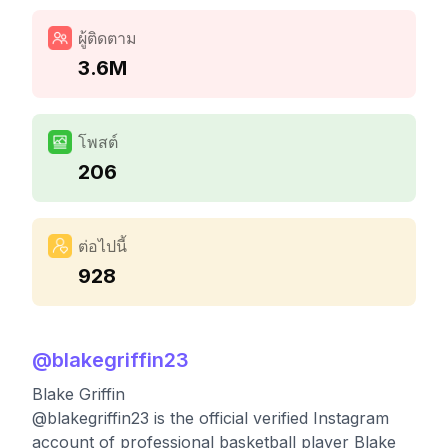
ผู้ติดตาม
3.6M
โพสต์
206
ต่อไปนี้
928
@
blakegriffin23
Blake Griffin
@blakegriffin23 is the official verified Instagram
account of professional basketball player Blake