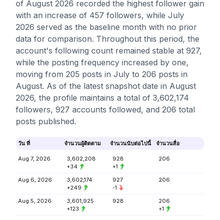
of August 2026 recorded the highest follower gain
with an increase of 457 followers, while July
2026 served as the baseline month with no prior
data for comparison. Throughout this period, the
account's following count remained stable at 927,
while the posting frequency increased by one,
moving from 205 posts in July to 206 posts in
August. As of the latest snapshot date in August
2026, the profile maintains a total of 3,602,174
followers, 927 accounts followed, and 206 total
posts published.
วัน ที่
จำนวนผู้ติดตาม
จำนวนนับต่อไปนี้
จำนวนสื่อ
Aug 7, 2026
3,602,208
928
206
+34
+1
Aug 6, 2026
3,602,174
927
206
+249
-1
Aug 5, 2026
3,601,925
928
206
+123
+1