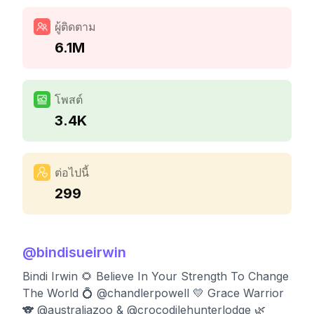
ผู้ติดตาม
6.1M
โพสต์
3.4K
ต่อไปนี้
299
@
bindisueirwin
Bindi Irwin 🌻 Believe In Your Strength To Change
The World 💍 @chandlerpowell 💛 Grace Warrior
🐨 @australiazoo & @crocodilehunterlodge 🌿