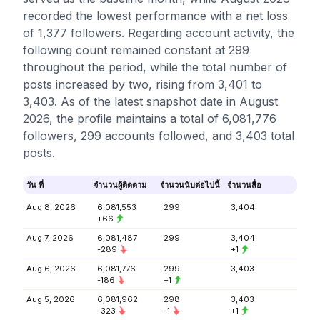
recorded the lowest performance with a net loss
of 1,377 followers. Regarding account activity, the
following count remained constant at 299
throughout the period, while the total number of
posts increased by two, rising from 3,401 to
3,403. As of the latest snapshot date in August
2026, the profile maintains a total of 6,081,776
followers, 299 accounts followed, and 3,403 total
posts.
วัน ที่
จำนวนผู้ติดตาม
จำนวนนับต่อไปนี้
จำนวนสื่อ
Aug 8, 2026
6,081,553
299
3,404
+66
Aug 7, 2026
6,081,487
299
3,404
-289
+1
Aug 6, 2026
6,081,776
299
3,403
-186
+1
Aug 5, 2026
6,081,962
298
3,403
-323
-1
+1