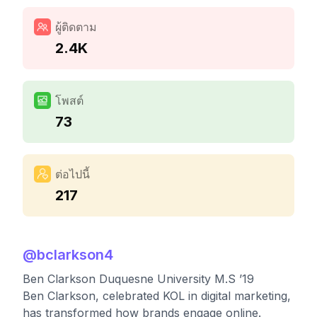
ผู้ติดตาม
2.4K
โพสต์
73
ต่อไปนี้
217
@
bclarkson4
Ben Clarkson Duquesne University M.S ’19
Ben Clarkson, celebrated KOL in digital marketing,
has transformed how brands engage online.