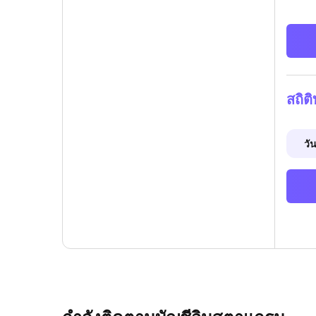
สถิต
วัน