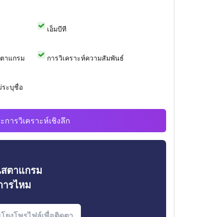
เอ็มบีที
สตาแกรม
การวิเคราะห์ความสัมพันธ์
ระบุชื่อ
ะการวิเคราะห์เชิงลึก
ินสตาแกรม
งการไหม