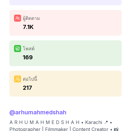
ผู้ติดตาม
7.1K
โพสต์
169
ต่อไปนี้
217
@
arhumahmedshah
A R H U M A H M E D S H A H • Karachi 📍 •
Photographer | Filmmaker | Content Creator • 📸