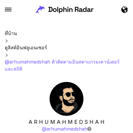
ที่บ้าน
ดูลิสต์อินฟลูเอนเซอร์
@arhumahmedshah ตัวติดตามอินสตาแกรมเคาน์เตอร์
และสถิติ
A R H U M A H M E D S H A H
@
arhumahmedshah