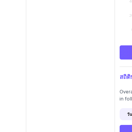
สถิต
Overa
in fol
วัน