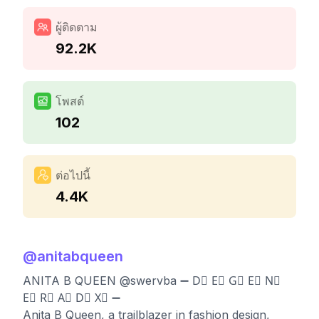
ผู้ติดตาม
92.2K
โพสต์
102
ต่อไปนี้
4.4K
@
anitabqueen
ANITA B QUEEN @swervba ➖ D⃣ E⃣ G⃣ E⃣ N⃣
E⃣ R⃣ A⃣ D⃣ X⃣ ➖
Anita B Queen, a trailblazer in fashion design,