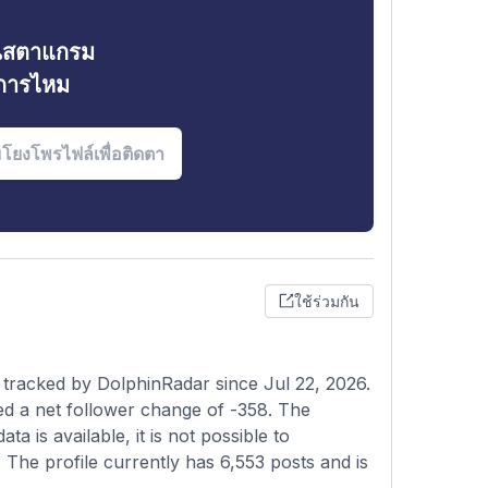
ินสตาแกรม
งการไหม
ใช้ร่วมกัน
 tracked by DolphinRadar since Jul 22, 2026.
d a net follower change of -358. The
 is available, it is not possible to
g. The profile currently has 6,553 posts and is