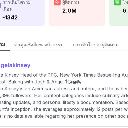
การเติบโตราย
ผู้ติดตาม
โพ
เดือน
2.0M
6
-1342
วม
ข้อมูลเชิงลึกของกิจกรรม
การเติบโตของผู้ติดตาม
gelakinsey
a Kinsey Head of the PPC, New York Times Bestselling Aut
st, Baking with Josh & Ange. 🎙📖🍩🛼
a Kinsey is an American actress and author, and this is her 
,398 followers. Her content categories include culinary a
sting updates, and personal lifestyle documentation. Based 
nt's inception, she averages approximately 12 posts per wee
 is no data available regarding her presence on other soci