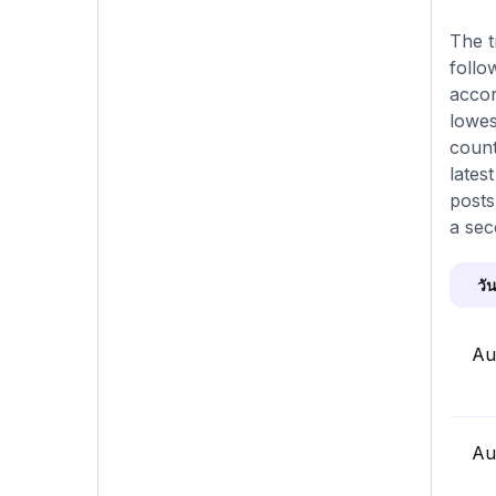
The t
follo
accor
lowes
count
lates
posts
a sec
วัน
Au
Au