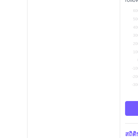
follo
สถิต