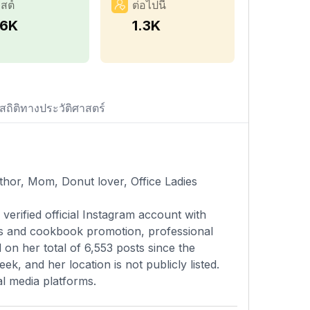
สต์
ต่อไปนี้
.6K
1.3K
สถิติทางประวัติศาสตร์
hor, Mom, Donut lover, Office Ladies
verified official Instagram account with
rts and cookbook promotion, professional
on her total of 6,553 posts since the
k, and her location is not publicly listed.
al media platforms.