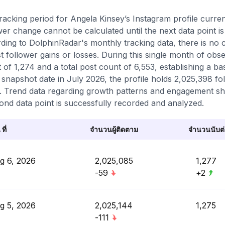
racking period for Angela Kinsey’s Instagram profile curre
wer change cannot be calculated until the next data point is r
ding to DolphinRadar's monthly tracking data, there is no 
t follower gains or losses. During this single month of obs
 of 1,274 and a total post count of 6,553, establishing a bas
t snapshot date in July 2026, the profile holds 2,025,398 fo
. Trend data regarding growth patterns and engagement shif
ond data point is successfully recorded and analyzed.
 ที่
จำนวนผู้ติดตาม
จำนวนนับต่อ
g 6, 2026
2,025,085
1,277
-59
+2
g 5, 2026
2,025,144
1,275
-111