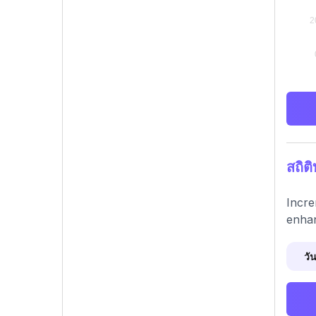
สถิ
Incre
enha
วัน