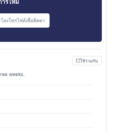
งการไหม
ใช้ร่วมกัน
hree weeks.