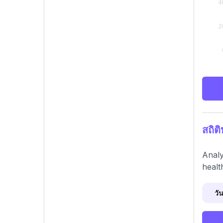
สถิ
Analy
healt
วัน