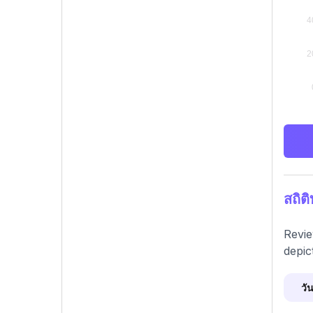
สถิต
Revie
depic
วัน