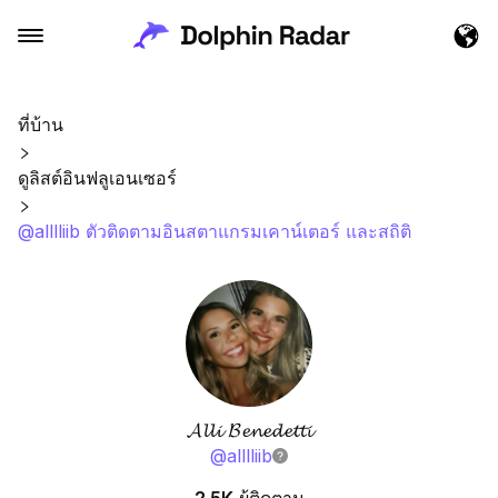
ที่บ้าน
ดูลิสต์อินฟลูเอนเซอร์
@alllliib ตัวติดตามอินสตาแกรมเคาน์เตอร์ และสถิติ
𝓐𝓵𝓵𝓲 𝓑𝓮𝓷𝓮𝓭𝓮𝓽𝓽𝓲
@
alllliib