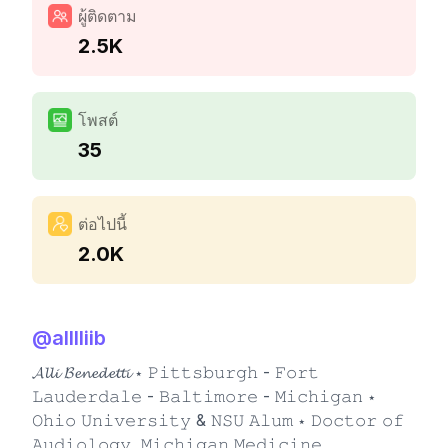
ผู้ติดตาม
2.5K
โพสต์
35
ต่อไปนี้
2.0K
@
alllliib
𝓐𝓵𝓵𝓲 𝓑𝓮𝓷𝓮𝓭𝓮𝓽𝓽𝓲 ⋆ 𝙿𝚒𝚝𝚝𝚜𝚋𝚞𝚛𝚐𝚑 - 𝙵𝚘𝚛𝚝
𝙻𝚊𝚞𝚍𝚎𝚛𝚍𝚊𝚕𝚎 - 𝙱𝚊𝚕𝚝𝚒𝚖𝚘𝚛𝚎 - 𝙼𝚒𝚌𝚑𝚒𝚐𝚊𝚗 ⋆
𝙾𝚑𝚒𝚘 𝚄𝚗𝚒𝚟𝚎𝚛𝚜𝚒𝚝𝚢 & 𝙽𝚂𝚄 𝙰𝚕𝚞𝚖 ⋆ 𝙳𝚘𝚌𝚝𝚘𝚛 𝚘𝚏
𝙰𝚞𝚍𝚒𝚘𝚕𝚘𝚐𝚢, 𝙼𝚒𝚌𝚑𝚒𝚐𝚊𝚗 𝙼𝚎𝚍𝚒𝚌𝚒𝚗𝚎