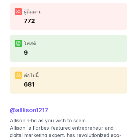
ผู้ติดตาม
772
โพสต์
9
ต่อไปนี้
681
@
alllison1217
Allison ✨be as you wish to seem.
Allison, a Forbes-featured entrepreneur and
digital marketing expert, has revolutionized eco-