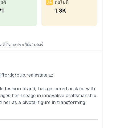
สต์
ต่อไปนี้
71
1.3K
สถิติทางประวัติศาสตร์
ffordgroup.realestate
📧
able fashion brand, has garnered acclaim with
ages her lineage in innovative craftsmanship.
 her as a pivotal figure in transforming