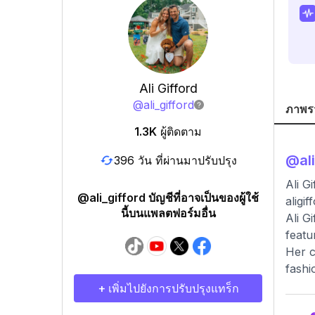
Ali Gifford
@
ali_gifford
ภาพร
1.3K
ผู้ติดตาม
@
al
396 วัน ที่ผ่านมาปรับปรุง
Ali G
@ali_gifford บัญชีที่อาจเป็นของผู้ใช้
alig
นี้บนแพลตฟอร์มอื่น
Ali G
featu
Her c
fashio
+ เพิ่มไปยังการปรับปรุงแทร็ก