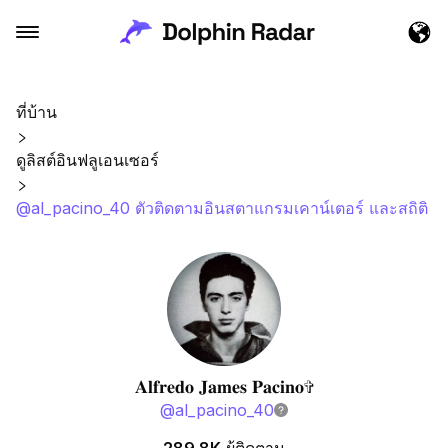
ที่บ้าน
ดูลิสต์อินฟลูเอนเซอร์
@al_pacino_40 ตัวติดตามอินสตาแกรมเคาน์เตอร์ และสถิติ
𝐀𝐥𝐟𝐫𝐞𝐝𝐨 𝐉𝐚𝐦𝐞𝐬 𝐏𝐚𝐜𝐢𝐧𝐨✞
@
al_pacino_40