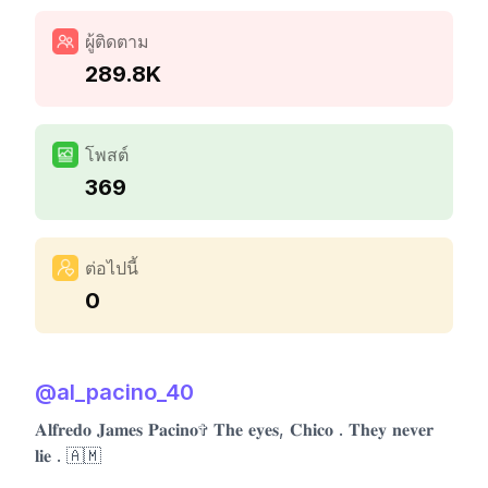
ผู้ติดตาม
289.8K
โพสต์
369
ต่อไปนี้
0
@
al_pacino_40
𝐀𝐥𝐟𝐫𝐞𝐝𝐨 𝐉𝐚𝐦𝐞𝐬 𝐏𝐚𝐜𝐢𝐧𝐨✞ 𝐓𝐡𝐞 𝐞𝐲𝐞𝐬, 𝐂𝐡𝐢𝐜𝐨 . 𝐓𝐡𝐞𝐲 𝐧𝐞𝐯𝐞𝐫
𝐥𝐢𝐞 . 🇦🇲