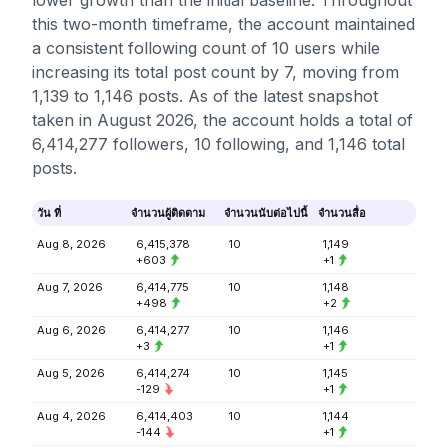
lower growth than the initial baseline. Throughout
this two-month timeframe, the account maintained
a consistent following count of 10 users while
increasing its total post count by 7, moving from
1,139 to 1,146 posts. As of the latest snapshot
taken in August 2026, the account holds a total of
6,414,277 followers, 10 following, and 1,146 total
posts.
วัน ที่
จำนวนผู้ติดตาม
จำนวนนับต่อไปนี้
จำนวนสื่อ
Aug 8, 2026
6,415,378
10
1,149
+603
+1
Aug 7, 2026
6,414,775
10
1,148
+498
+2
Aug 6, 2026
6,414,277
10
1,146
+3
+1
Aug 5, 2026
6,414,274
10
1,145
-129
+1
Aug 4, 2026
6,414,403
10
1,144
-144
+1