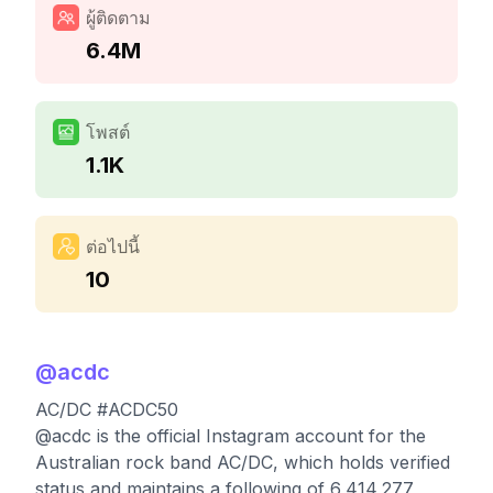
ผู้ติดตาม
6.4M
โพสต์
1.1K
ต่อไปนี้
10
@
acdc
AC/DC #ACDC50
@acdc is the official Instagram account for the
Australian rock band AC/DC, which holds verified
status and maintains a following of 6,414,277