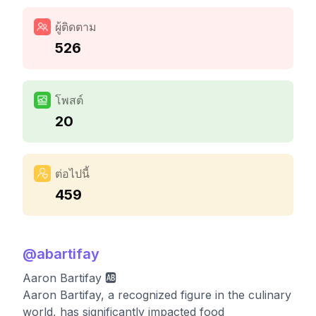
ผู้ติดตาม
526
โพสต์
20
ต่อไปนี้
459
@
abartifay
Aaron Bartifay 🆎
Aaron Bartifay, a recognized figure in the culinary
world, has significantly impacted food